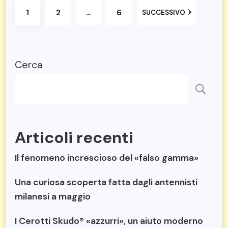
Paginazione
PAGINA
PAGINA
PAGINA
1
2
…
6
SUCCESSIVO
degli
articoli
Cerca
C
Articoli recenti
Il fenomeno increscioso del «falso gamma»
Una curiosa scoperta fatta dagli antennisti
milanesi a maggio
I Cerotti Skudo® «azzurri», un aiuto moderno