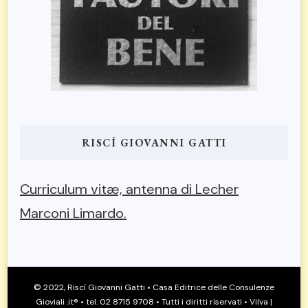
RISCÍ GIOVANNI GATTI
Curriculum vitæ, antenna di Lecher
Marconi Limardo.
© 2022, Riscí Giovanni Gatti • Casa Editrice delle Consulenze
Gioviali .it® • tel. 02 8715 9708 • Tutti i diritti riservati •
Vilva |