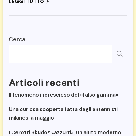
LÈGGI TUTTO
Cerca
C
Articoli recenti
Il fenomeno increscioso del «falso gamma»
Una curiosa scoperta fatta dagli antennisti
milanesi a maggio
I Cerotti Skudo® «azzurri», un aiuto moderno